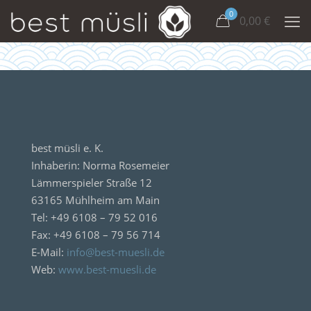
0
0,00
€
best müsli e. K.
Inhaberin: Norma Rosemeier
Lämmerspieler Straße 12
63165 Mühlheim am Main
Tel: +49 6108 – 79 52 016
Fax: +49 6108 – 79 56 714
E-Mail:
info@best-muesli.de
Web:
www.best-muesli.de