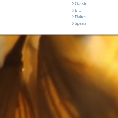
Classic
BIO
Flakes
Spezial