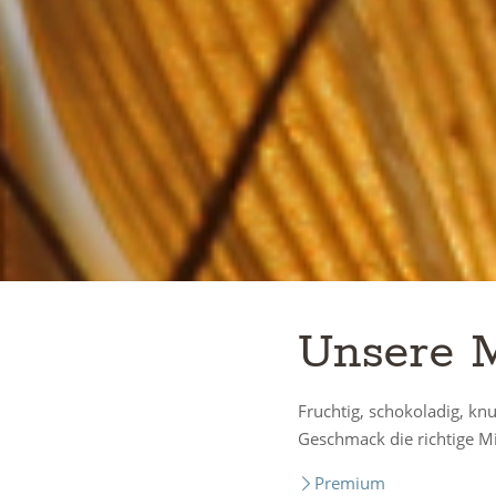
Unsere M
Fruchtig, schokoladig, kn
Geschmack die richtige M
Premium