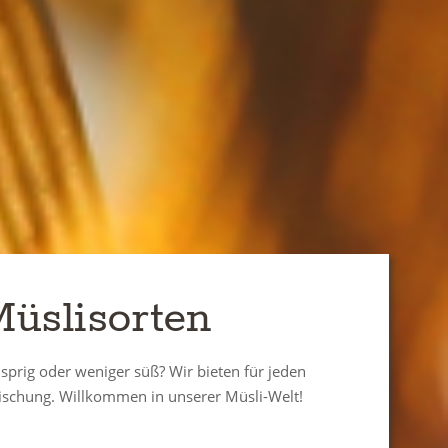
üslisorten
usprig oder weniger süß? Wir bieten für jeden
ischung. Willkommen in unserer Müsli-Welt!