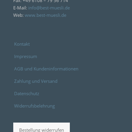
Fax: +49 6108 – 79 56 714
E-Mail:
info@best-muesli.de
Web:
www.best-muesli.de
Kontakt
Impressum
AGB und Kundeninformationen
Zahlung und Versand
Datenschutz
Widerrufsbelehrung
Bestellung widerrufen