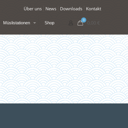
Über uns
News
Downloads
Kontakt
0
0,00
€
Müslistationen
Shop