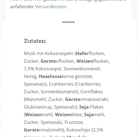
anfallender
Versandkosten
.
Zutaten:
Müsli mit Kokosraspeln (
Hafer
flocken,
Zucker,
Gerste
nflocken,
Weizen
flocken,
7,9% Kokosraspel, Sonnenblumenöl,
Honig,
Haselnuss
kerne geröstet,
Speisesalz), Cranberries (Cranberries,
Zucker, Sonnenblumenöl), Cornflakes
(Maismehl, Zucker,
Gerste
nmalzextrakt,
Glukosesirup, Speisesalz),
Soja
-Flakes
(
Weizen
mehl,
Weizen
kleie,
Soja
mehl,
Zucker, Speisesalz, Fructose,
Gerste
nmalzmehl), Kokoschips (3,5%