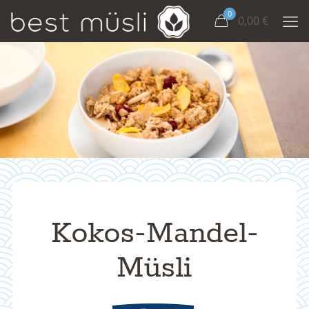
0
0,00
€
Kokos-Mandel-
Müsli