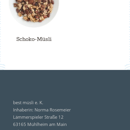
Schoko-Müsli
best müsli e. K.
Inhaberin: Norma Rosemeier
Lämmerspieler Straße 12
63165 Mühlheim am Main