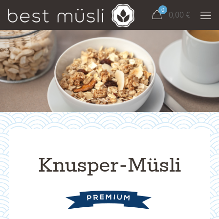
0
0,00
€
Knusper-Müsli