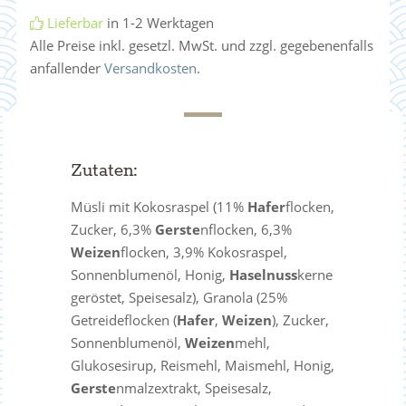
Lieferbar
in 1-2 Werktagen
Alle Preise inkl. gesetzl. MwSt. und zzgl. gegebenenfalls
anfallender
Versandkosten
.
Zutaten:
Müsli mit Kokosraspel (11%
Hafer
flocken,
Zucker, 6,3%
Gerste
nflocken, 6,3%
Weizen
flocken, 3,9% Kokosraspel,
Sonnenblumenöl, Honig,
Haselnuss
kerne
geröstet, Speisesalz), Granola (25%
Getreideflocken (
Hafer
,
Weizen
), Zucker,
Sonnenblumenöl,
Weizen
mehl,
Glukosesirup, Reismehl, Maismehl, Honig,
Gerste
nmalzextrakt, Speisesalz,