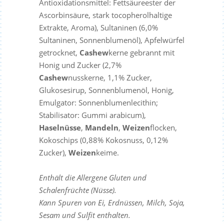
Antioxidationsmittel: Fettsäureester der
Ascorbinsäure, stark tocopherolhaltige
Extrakte, Aroma), Sultaninen (6,0%
Sultaninen, Sonnenblumenöl), Apfelwürfel
getrocknet,
Cashew
kerne gebrannt mit
Honig und Zucker (2,7%
Cashew
nusskerne, 1,1% Zucker,
Glukosesirup, Sonnenblumenöl, Honig,
Emulgator: Sonnenblumenlecithin;
Stabilisator: Gummi arabicum),
Haselnüsse
,
Mandeln
,
Weizen
flocken,
Kokoschips (0,88% Kokosnuss, 0,12%
Zucker),
Weizen
keime.
Enthält die Allergene Gluten und
Schalenfrüchte (Nüsse).
Kann Spuren von Ei, Erdnüssen, Milch, Soja,
Sesam und Sulfit enthalten.