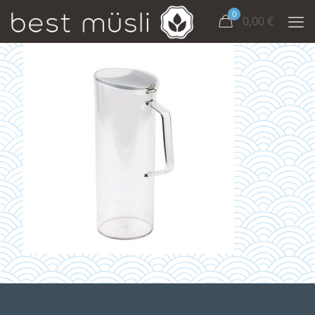
0
0,00
€