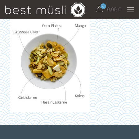
0
0,00
€