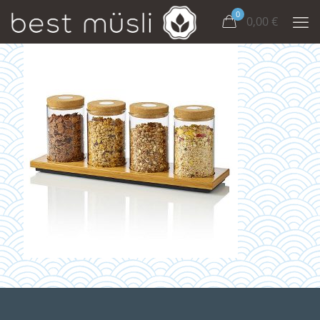
0
0,00
€