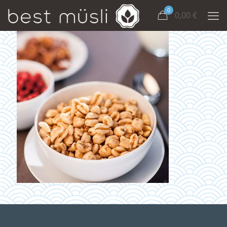
0
0,00
€