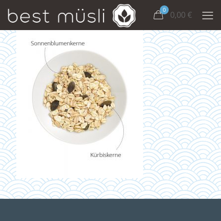
0
0,00
€