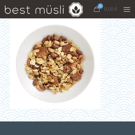
0
0,00
€