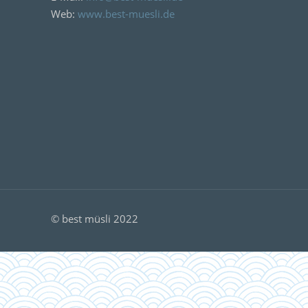
Web:
www.best-muesli.de
© best müsli 2022