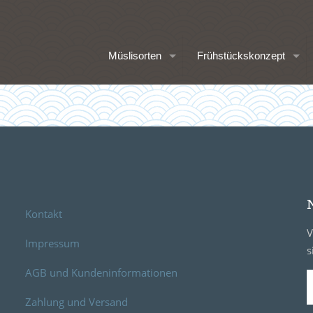
Müslisorten
Frühstückskonzept
Kontakt
V
Impressum
s
AGB und Kundeninformationen
Zahlung und Versand