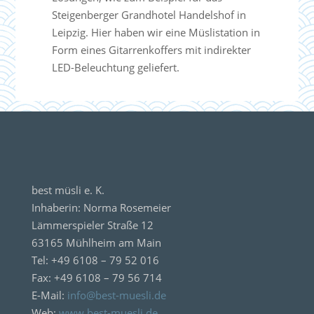
Steigenberger Grandhotel Handelshof in
Leipzig. Hier haben wir eine Müslistation in
Form eines Gitarrenkoffers mit indirekter
LED-Beleuchtung geliefert.
best müsli e. K.
Inhaberin: Norma Rosemeier
Lämmerspieler Straße 12
63165 Mühlheim am Main
Tel: +49 6108 – 79 52 016
Fax: +49 6108 – 79 56 714
E-Mail:
info@best-muesli.de
Web:
www.best-muesli.de