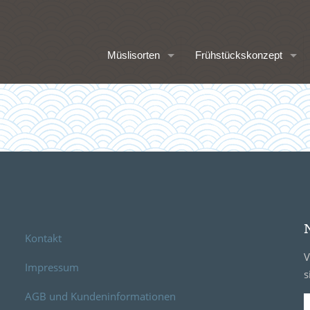
Müslisorten
Frühstückskonzept
Kontakt
V
Impressum
s
AGB und Kundeninformationen