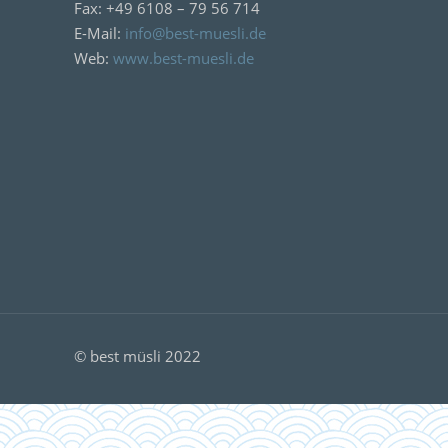
Fax: +49 6108 – 79 56 714
E-Mail:
info@best-muesli.de
Web:
www.best-muesli.de
© best müsli 2022