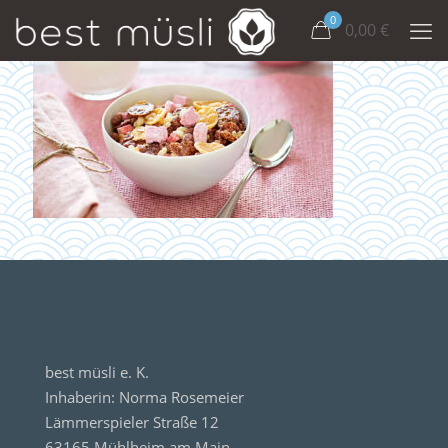
0
0,00
€
best müsli e. K.
Inhaberin: Norma Rosemeier
Lämmerspieler Straße 12
63165 Mühlheim am Main