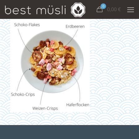
0
0,00
€