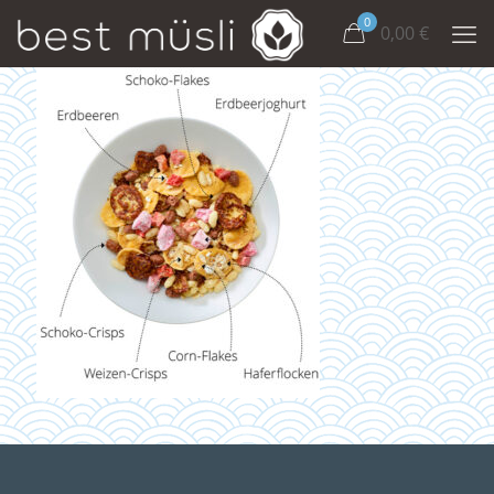
0
0,00
€