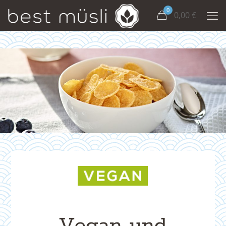
0
0,00
€
Vegan und