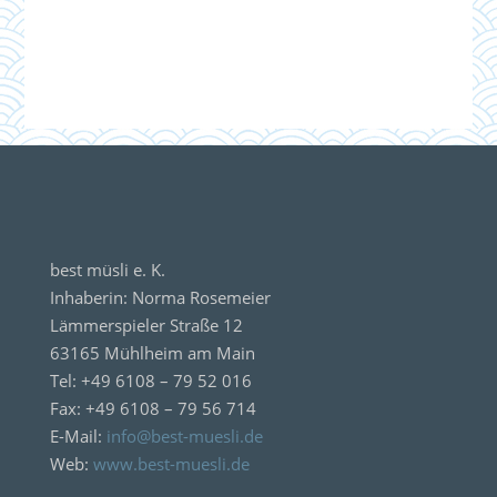
best müsli e. K.
Inhaberin: Norma Rosemeier
Lämmerspieler Straße 12
63165 Mühlheim am Main
Tel: +49 6108 – 79 52 016
Fax: +49 6108 – 79 56 714
E-Mail:
info@best-muesli.de
Web:
www.best-muesli.de