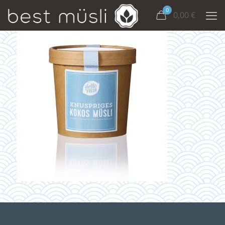
0
0,00
€