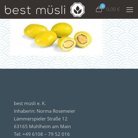
0
0,00
€
best müsli e. K.
Inhaberin: Norma Rosemeier
Lämmerspieler Straße 12
63165 Mühlheim am Main
Tel: +49 6108 – 79 52 016