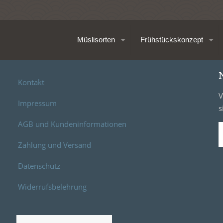
Müslisorten
Frühstückskonzept
Kontakt
V
Impressum
s
AGB und Kundeninformationen
Zahlung und Versand
Datenschutz
Widerrufsbelehrung