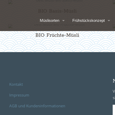
BIO Basis-Müsli
Müslisorten
Frühstückskonzept
BIO Früchte-Müsli
Kontakt
V
Impressum
s
AGB und Kundeninformationen