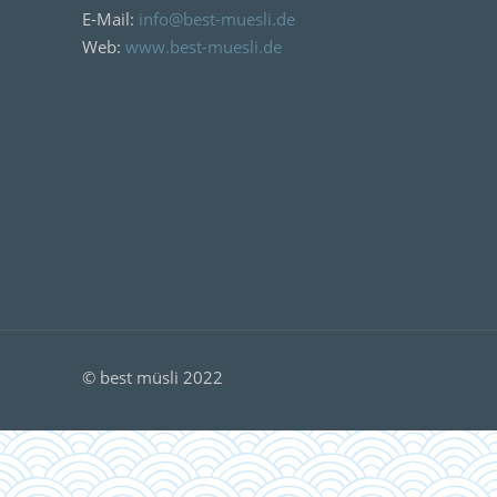
E-Mail:
info@best-muesli.de
Web:
www.best-muesli.de
© best müsli 2022