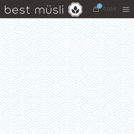
0
0,00
€